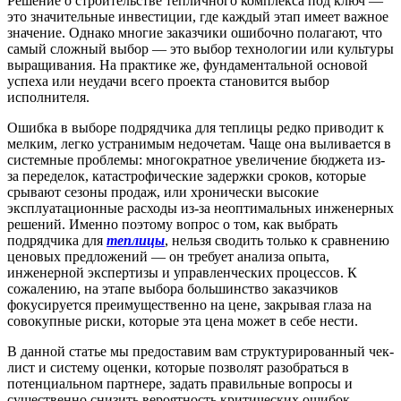
Решение о строительстве тепличного комплекса под ключ —
это значительные инвестиции, где каждый этап имеет важное
значение. Однако многие заказчики ошибочно полагают, что
самый сложный выбор — это выбор технологии или культуры
выращивания. На практике же, фундаментальной основой
успеха или неудачи всего проекта становится выбор
исполнителя.
Ошибка в выборе подрядчика для теплицы редко приводит к
мелким, легко устранимым недочетам. Чаще она выливается в
системные проблемы: многократное увеличение бюджета из-
за переделок, катастрофические задержки сроков, которые
срывают сезоны продаж, или хронически высокие
эксплуатационные расходы из-за неоптимальных инженерных
решений. Именно поэтому вопрос о том, как выбрать
подрядчика для
теплицы
, нельзя сводить только к сравнению
ценовых предложений — он требует анализа опыта,
инженерной экспертизы и управленческих процессов. К
сожалению, на этапе выбора большинство заказчиков
фокусируется преимущественно на цене, закрывая глаза на
совокупные риски, которые эта цена может в себе нести.
В данной статье мы предоставим вам структурированный чек-
лист и систему оценки, которые позволят разобраться в
потенциальном партнере, задать правильные вопросы и
существенно снизить вероятность критических ошибок,